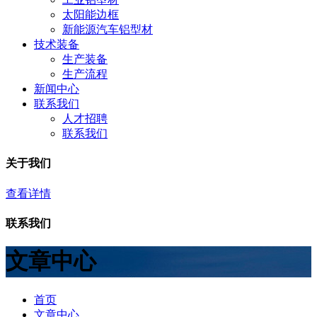
太阳能边框
新能源汽车铝型材
技术装备
生产装备
生产流程
新闻中心
联系我们
人才招聘
联系我们
关于我们
查看详情
联系我们
文章中心
首页
文章中心