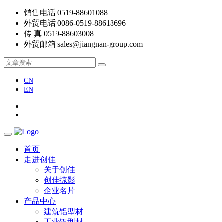
销售电话
0519-88601088
外贸电话
0086-0519-88618696
传 真
0519-88603008
外贸邮箱
sales@jiangnan-group.com
CN
EN
首页
走进创佳
关于创佳
创佳掠影
企业名片
产品中心
建筑铝型材
工业铝型材