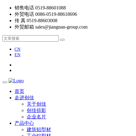
销售电话
0519-88601088
外贸电话
0086-0519-88618696
传 真
0519-88603008
外贸邮箱
sales@jiangnan-group.com
CN
EN
首页
走进创佳
关于创佳
创佳掠影
企业名片
产品中心
建筑铝型材
工业铝型材