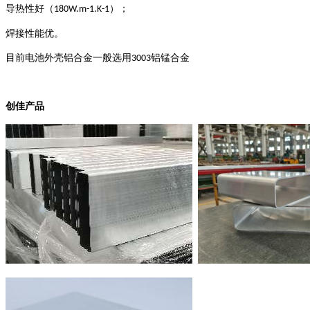
导热性好（
）；
180W.m-1.K-1
焊接性能优。
目前电池外壳铝合金
一般选用
铝锰合
金
3003
创佳产品