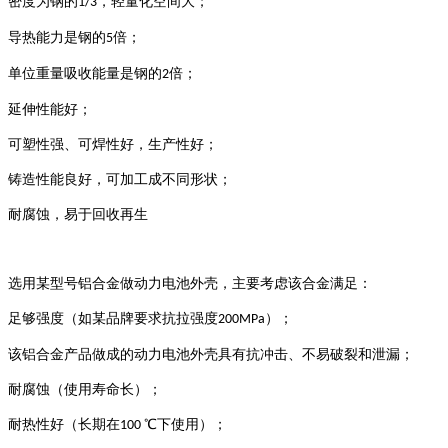
密度为钢的
，轻量化空间大；
1/3
导热能力是钢的
倍；
5
单位重量吸收能量是钢的
倍；
2
延伸性能好；
可塑性强、可焊性好，生产性好；
铸造性能良好，可加工成不同形状；
耐腐蚀，易于回收再生
选用某型号铝合金做动力电池外壳，主要考虑该合金满足：
足够强度（如某品牌要求抗拉强度
）；
200MPa
该铝合金产品做成的动力电池外壳具有抗冲击、不易破裂和泄漏；
耐腐蚀（使用寿命长）；
耐热性好（长期在
℃下使用）；
100